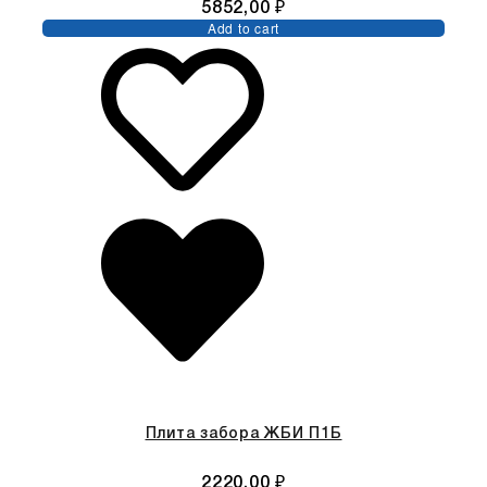
5852,00
₽
Add to cart
Плита забора ЖБИ П1Б
2220,00
₽