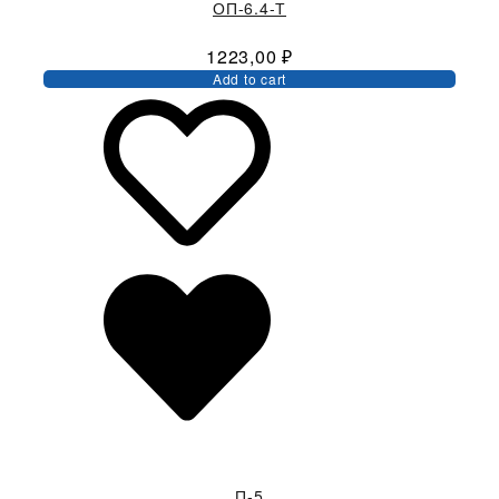
ОП-6.4-Т
1223,00
₽
Add to cart
П-5