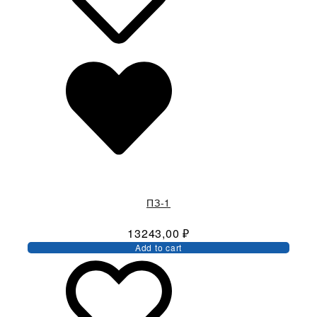
ПЗ-1
13243,00
₽
Add to cart