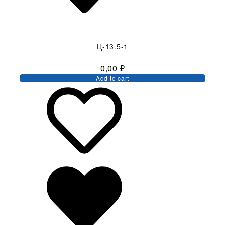
Ц-13.5-1
0,00
₽
Add to cart