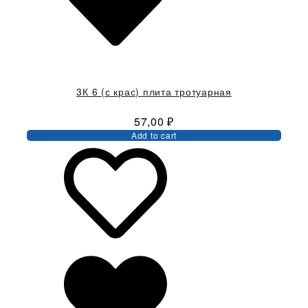
3К 6 (с крас) плита тротуарная
57,00
₽
Add to cart